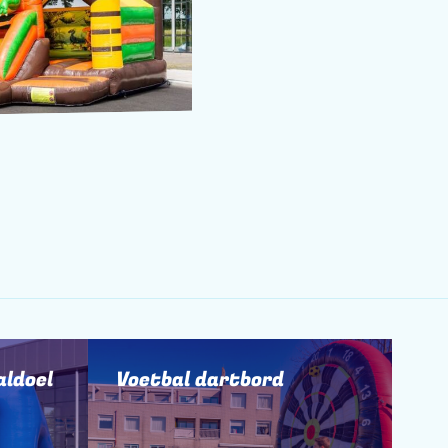
aldoel
Voetbal dartbord