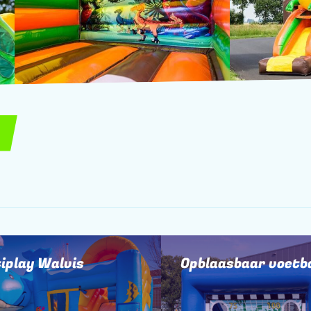
o
iplay Walvis
Opblaasbaar voetb