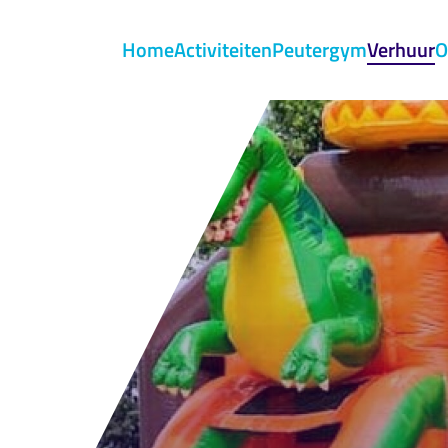
Menu
Home
Activiteiten
Peutergym
Verhuur
O