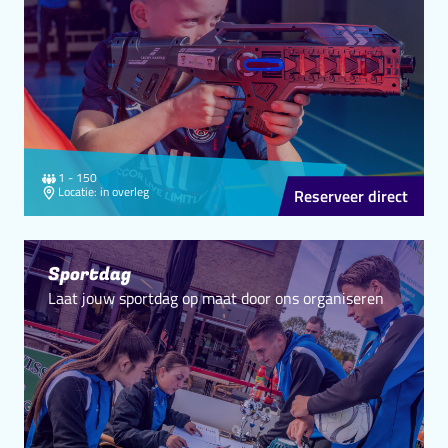
personen
1 - 150
Locatie
Locatie: in overleg
Reserveer direct
Sportdag
Laat jouw sportdag op maat door ons organiseren