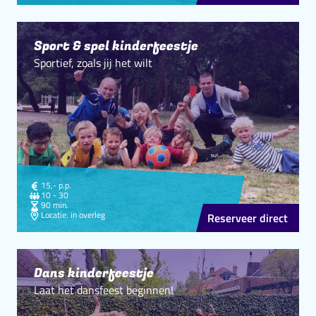
Sport & spel kinderfeestje
Sportief, zoals jij het wilt
Kosten
15,-
p.p.
personen
10 - 30
Duur
90 min.
Locatie
Locatie: in overleg
Reserveer direct
Dans kinderfeestje
Laat het dansfeest beginnen!