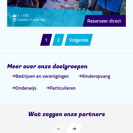
personen
1 - 750
Locatie
Locatie: in overleg
Reserveer direct
1
2
Volgende
Meer over onze doelgroepen
Bedrijven en verenigingen
Kinderopvang
Onderwijs
Particulieren
Wat zeggen onze partners
Vorige slide
Volgende slide