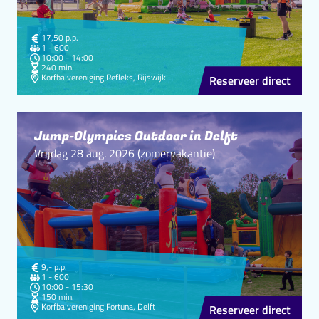
Kosten
17,50
p.p.
personen
1 - 600
Starttijd
Eindtijd
10:00
-
14:00
Duur
240 min.
Locatie
Korfbalvereniging Refleks, Rijswijk
Reserveer direct
Jump-Olympics Outdoor in Delft
Vrijdag 28 aug. 2026 (zomervakantie)
Kosten
9,-
p.p.
personen
1 - 600
Starttijd
Eindtijd
10:00
-
15:30
Duur
150 min.
Locatie
Korfbalvereniging Fortuna, Delft
Reserveer direct