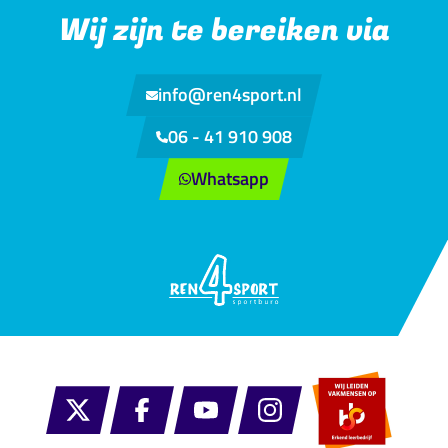
Wij zijn te bereiken via
info@ren4sport.nl
06 - 41 910 908
Whatsapp
Contact via
X
Facebook
Youtube
Instagram