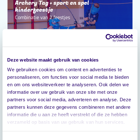
Archery Tag + sport en spel
kinderfeestje
Combinatie van 2 feestjes
Deze website maakt gebruik van cookies
Kosten
22,50
p.p.
personen
10 - 28
We gebruiken cookies om content en advertenties te
Duur
90 min.
Locatie
personaliseren, om functies voor social media te bieden
Locatie: in overleg
Reserveer direct
en om ons websiteverkeer te analyseren. Ook delen we
informatie over uw gebruik van onze site met onze
partners voor social media, adverteren en analyse. Deze
Bubbel voetbal + sport en spel
partners kunnen deze gegevens combineren met andere
kinderfeestje
informatie die u aan ze heeft verstrekt of die ze hebben
Combinatie van 2 feestjes
verzameld op basis van uw gebruik van hun services.
Toestemmingsselectie