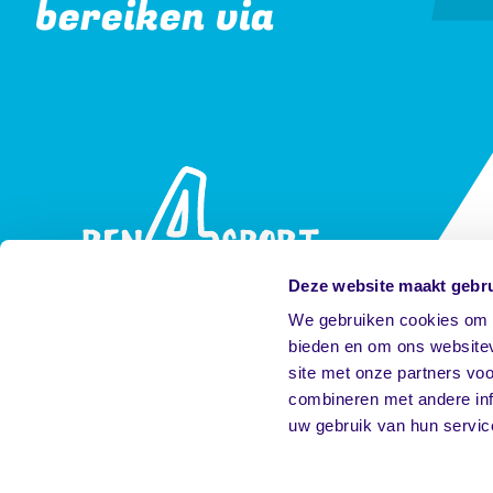
bereiken via
Deze website maakt gebru
We gebruiken cookies om c
bieden en om ons websitev
site met onze partners vo
combineren met andere inf
X
Facebook
Youtube
Instagram
uw gebruik van hun servic