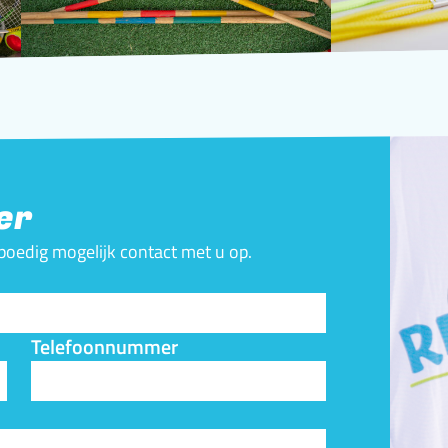
er
spoedig mogelijk contact met u op.
Telefoonnummer