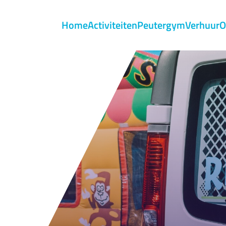
Menu
Home
Activiteiten
Peutergym
Verhuur
O