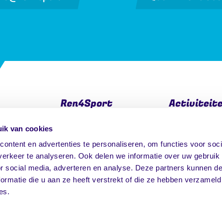
Ren4Sport
Activiteit
ik van cookies
Het ontstaan
Bedrijven en 
Team Ren4Sport
Kinderopvang
ontent en advertenties te personaliseren, om functies voor soci
erkeer te analyseren. Ook delen we informatie over uw gebruik
Foto's
Onderwijs
or social media, adverteren en analyse. Deze partners kunnen 
Vacatures
Particulieren
ormatie die u aan ze heeft verstrekt of die ze hebben verzameld
Contact
es.