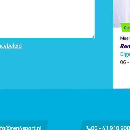
Co
Meer
acybeleid
Ren
Eig
06 -
nfo@ren4sport.nl
06 - 41 910 908