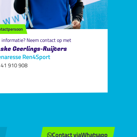
ntactpersoon
 informatie? Neem contact op met
ske Geerlings-Ruijters
enaresse Ren4Sport
 41 910 908
Contact via
Whatsapp