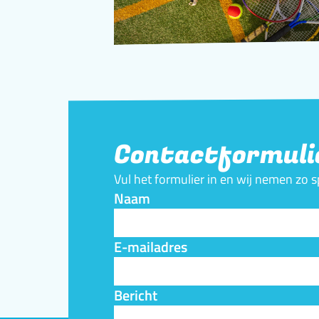
Contactformuli
Vul het formulier in en wij nemen zo 
Naam
E-mailadres
Bericht