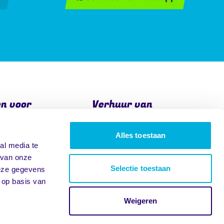
en voor
Verhuur van
verenigingen
Sport
Alles toestaan
Springkussens
al media te
 van onze
Stormbanen
Selectie toestaan
deze gegevens
 op basis van
Weigeren