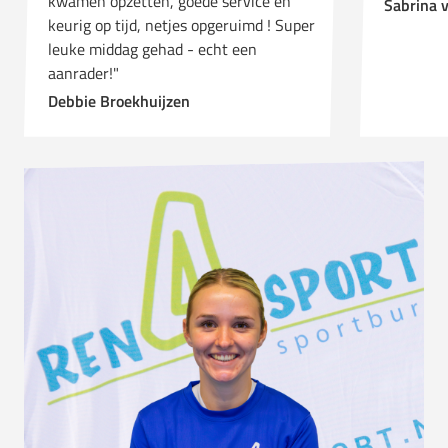
kwamen opzetten, goede service en
Sabrina 
keurig op tijd, netjes opgeruimd ! Super
leuke middag gehad - echt een
aanrader!"
Debbie Broekhuijzen