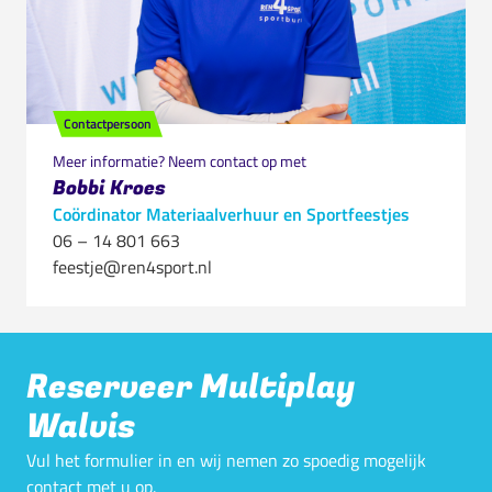
Contactpersoon
Meer informatie? Neem contact op met
Bobbi Kroes
Coördinator Materiaalverhuur en Sportfeestjes
06 – 14 801 663
feestje@ren4sport.nl
Reserveer Multiplay
Walvis
Vul het formulier in en wij nemen zo spoedig mogelijk
contact met u op.