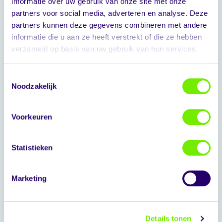
informatie over uw gebruik van onze site met onze
partners voor social media, adverteren en analyse. Deze
partners kunnen deze gegevens combineren met andere
informatie die u aan ze heeft verstrekt of die ze hebben
verzameld op basis van uw gebruik van hun services.
Toestemmingsselectie
Noodzakelijk
Reserveer direct
Stormbaan Tijger
Voorkeuren
Statistieken
Marketing
Details tonen