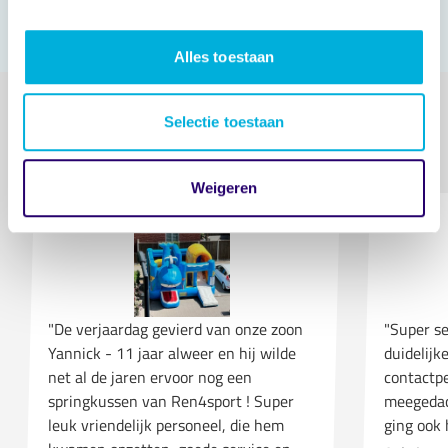
Reserveer direct
Alles toestaan
Wat zeggen onze partners
Selectie toestaan
Vorige slide
Volgende slide
Weigeren
"De verjaardag gevierd van onze zoon
"Super se
Yannick - 11 jaar alweer en hij wilde
duidelij
net al de jaren ervoor nog een
contactp
springkussen van Ren4sport ! Super
meegedac
leuk vriendelijk personeel, die hem
ging ook 