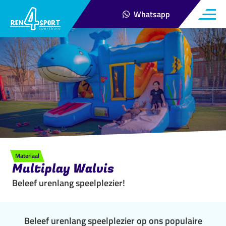
Menu
Whatsapp
Contact via
Open ma
Materiaal
Multiplay Walvis
Beleef urenlang speelplezier!
Beleef urenlang speelplezier op ons populaire